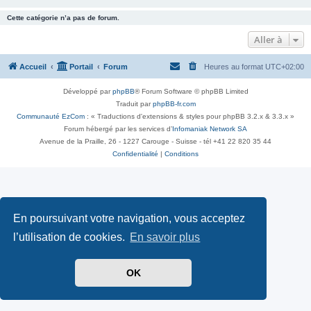
Cette catégorie n’a pas de forum.
Aller à
Accueil
Portail
Forum
Heures au format
UTC+02:00
Développé par
phpBB
® Forum Software © phpBB Limited
Traduit par
phpBB-fr.com
Communauté EzCom
: « Traductions d'extensions & styles pour phpBB 3.2.x & 3.3.x »
Forum hébergé par les services d’
Infomaniak Network SA
Avenue de la Praille, 26 - 1227 Carouge - Suisse - tél +41 22 820 35 44
Confidentialité
|
Conditions
En poursuivant votre navigation, vous acceptez
l’utilisation de cookies.
En savoir plus
OK