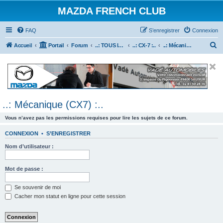
MAZDA FRENCH CLUB
FAQ
S’enregistrer
Connexion
R
Accueil
Portail
Forum
..: TOUS les Véhicules MAZDA :..
..: CX-7 :..
..: Mécanique (CX7) :..
e
c
h
e
..: Mécanique (CX7) :..
r
c
Vous n’avez pas les permissions requises pour lire les sujets de ce forum.
h
CONNEXION
•
S’ENREGISTRER
e
Nom d’utilisateur :
r
Mot de passe :
Se souvenir de moi
Cacher mon statut en ligne pour cette session