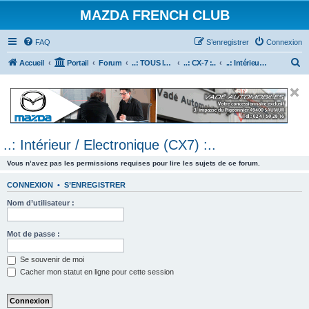
MAZDA FRENCH CLUB
FAQ
S’enregistrer
Connexion
R
Accueil
Portail
Forum
..: TOUS les Véhicules MAZDA :..
..: CX-7 :..
..: Intérieur / Electronique (CX7) :..
e
c
h
e
..: Intérieur / Electronique (CX7) :..
r
c
Vous n’avez pas les permissions requises pour lire les sujets de ce forum.
h
CONNEXION
•
S’ENREGISTRER
e
Nom d’utilisateur :
r
Mot de passe :
Se souvenir de moi
Cacher mon statut en ligne pour cette session