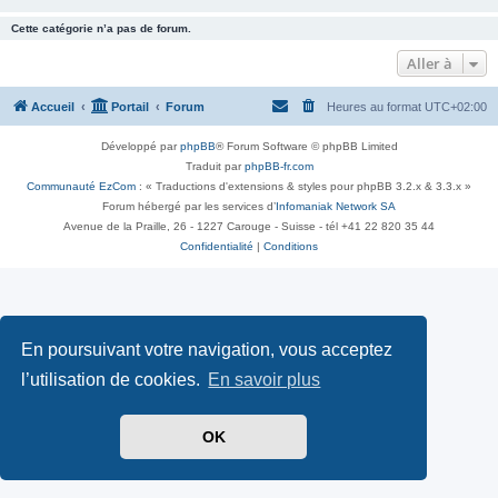
Cette catégorie n’a pas de forum.
Aller à
Accueil
Portail
Forum
Heures au format
UTC+02:00
Développé par
phpBB
® Forum Software © phpBB Limited
Traduit par
phpBB-fr.com
Communauté EzCom
: « Traductions d'extensions & styles pour phpBB 3.2.x & 3.3.x »
Forum hébergé par les services d’
Infomaniak Network SA
Avenue de la Praille, 26 - 1227 Carouge - Suisse - tél +41 22 820 35 44
Confidentialité
|
Conditions
En poursuivant votre navigation, vous acceptez
l’utilisation de cookies.
En savoir plus
OK