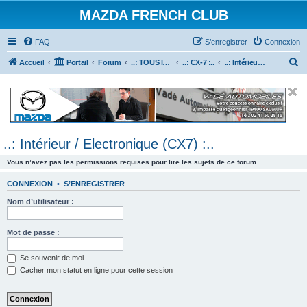
MAZDA FRENCH CLUB
FAQ
S’enregistrer
Connexion
R
Accueil
Portail
Forum
..: TOUS les Véhicules MAZDA :..
..: CX-7 :..
..: Intérieur / Electronique (CX7) :..
e
c
h
e
..: Intérieur / Electronique (CX7) :..
r
c
Vous n’avez pas les permissions requises pour lire les sujets de ce forum.
h
CONNEXION
•
S’ENREGISTRER
e
Nom d’utilisateur :
r
Mot de passe :
Se souvenir de moi
Cacher mon statut en ligne pour cette session