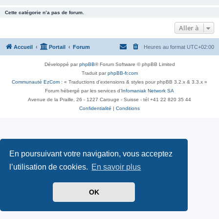
Cette catégorie n’a pas de forum.
Aller à
Accueil
Portail
Forum
Heures au format
UTC+02:00
Développé par
phpBB
® Forum Software © phpBB Limited
Traduit par
phpBB-fr.com
Communauté EzCom
: « Traductions d'extensions & styles pour phpBB 3.2.x & 3.3.x »
Forum hébergé par les services d’
Infomaniak Network SA
Avenue de la Praille, 26 - 1227 Carouge - Suisse - tél +41 22 820 35 44
Confidentialité
|
Conditions
En poursuivant votre navigation, vous acceptez
l’utilisation de cookies.
En savoir plus
OK