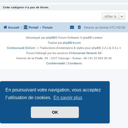
Cette catégorie n’a pas de forum.
Aller à
Accueil
Portail
Forum
Heures au format
UTC+02:00
Développé par
phpBB
® Forum Software © phpBB Limited
Traduit par
phpBB-fr.com
Communauté EzCom
: « Traductions d'extensions & styles pour phpBB 3.2.x & 3.3.x »
Forum hébergé par les services d’
Infomaniak Network SA
Avenue de la Praille, 26 - 1227 Carouge - Suisse - tél +41 22 820 35 44
Confidentialité
|
Conditions
En poursuivant votre navigation, vous acceptez
l’utilisation de cookies.
En savoir plus
OK