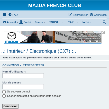
MAZDA FRENCH CLUB
FAQ
S’enregistrer
Connexion
R
Accueil
Portail
Forum
..: TOUS les Véhicules MAZDA :..
..: CX-7 :..
..: Intérieur / Electronique (CX7) :..
e
c
h
e
..: Intérieur / Electronique (CX7) :..
r
c
Vous n’avez pas les permissions requises pour lire les sujets de ce forum.
h
CONNEXION
•
S’ENREGISTRER
e
Nom d’utilisateur :
r
Mot de passe :
Se souvenir de moi
Cacher mon statut en ligne pour cette session