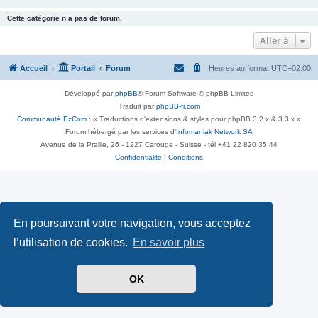
Cette catégorie n’a pas de forum.
Aller à
Accueil
Portail
Forum
Heures au format
UTC+02:00
Développé par
phpBB
® Forum Software © phpBB Limited
Traduit par
phpBB-fr.com
Communauté EzCom
: « Traductions d'extensions & styles pour phpBB 3.2.x & 3.3.x »
Forum hébergé par les services d’
Infomaniak Network SA
Avenue de la Praille, 26 - 1227 Carouge - Suisse - tél +41 22 820 35 44
Confidentialité
|
Conditions
En poursuivant votre navigation, vous acceptez
l’utilisation de cookies.
En savoir plus
OK