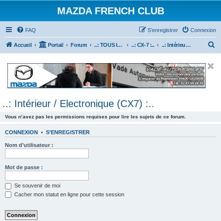
MAZDA FRENCH CLUB
FAQ
S’enregistrer
Connexion
R
Accueil
Portail
Forum
..: TOUS les Véhicules MAZDA :..
..: CX-7 :..
..: Intérieur / Electronique (CX7) :..
e
c
h
e
..: Intérieur / Electronique (CX7) :..
r
c
Vous n’avez pas les permissions requises pour lire les sujets de ce forum.
h
CONNEXION
•
S’ENREGISTRER
e
Nom d’utilisateur :
r
Mot de passe :
Se souvenir de moi
Cacher mon statut en ligne pour cette session