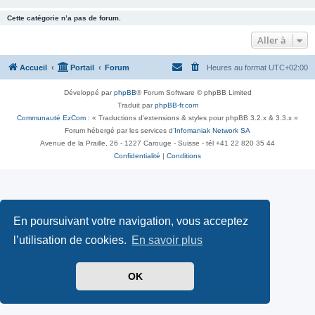
Cette catégorie n’a pas de forum.
Aller à
Accueil
Portail
Forum
Heures au format
UTC+02:00
Développé par
phpBB
® Forum Software © phpBB Limited
Traduit par
phpBB-fr.com
Communauté EzCom
: « Traductions d'extensions & styles pour phpBB 3.2.x & 3.3.x »
Forum hébergé par les services d’
Infomaniak Network SA
Avenue de la Praille, 26 - 1227 Carouge - Suisse - tél +41 22 820 35 44
Confidentialité
|
Conditions
En poursuivant votre navigation, vous acceptez
l’utilisation de cookies.
En savoir plus
OK