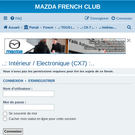
MAZDA FRENCH CLUB
FAQ
S’enregistrer
Connexion
R
Accueil
Portail
Forum
..: TOUS les Véhicules MAZDA :..
..: CX-7 :..
..: Intérieur / Electronique (CX7) :..
e
c
h
e
..: Intérieur / Electronique (CX7) :..
r
c
Vous n’avez pas les permissions requises pour lire les sujets de ce forum.
h
CONNEXION
•
S’ENREGISTRER
e
Nom d’utilisateur :
r
Mot de passe :
Se souvenir de moi
Cacher mon statut en ligne pour cette session