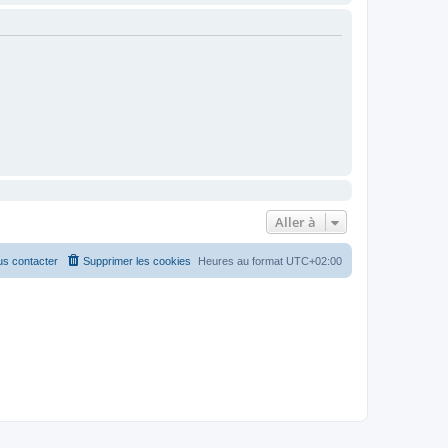
Aller à
s contacter
Supprimer les cookies
Heures au format
UTC+02:00