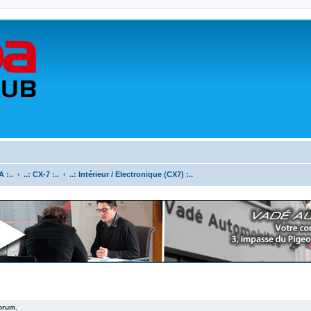
 :..
..: CX-7 :..
..: Intérieur / Electronique (CX7) :..
forum.