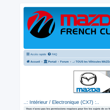
Accès rapide
FAQ
Accueil
Portail
Forum
..: TOUS les Véhicules MAZDA
..: Intérieur / Electronique (CX7) :..
Vous n’avez pas les permissions requises pour lire les sujets de ce 