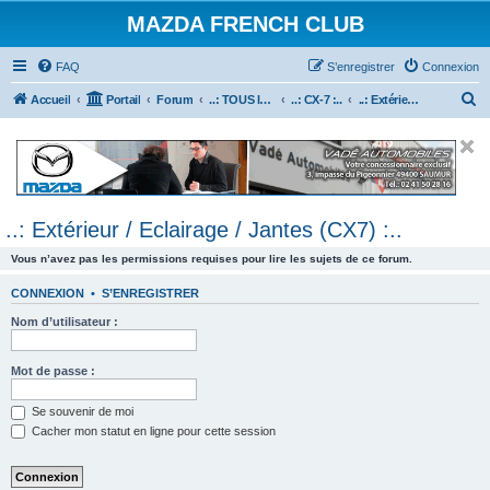
MAZDA FRENCH CLUB
FAQ
S’enregistrer
Connexion
R
Accueil
Portail
Forum
..: TOUS les Véhicules MAZDA :..
..: CX-7 :..
..: Extérieur / Eclairage / Jantes (CX7) :..
e
c
h
e
..: Extérieur / Eclairage / Jantes (CX7) :..
r
c
Vous n’avez pas les permissions requises pour lire les sujets de ce forum.
h
CONNEXION
•
S’ENREGISTRER
e
Nom d’utilisateur :
r
Mot de passe :
Se souvenir de moi
Cacher mon statut en ligne pour cette session