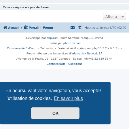
Cette catégorie n’a pas de forum.
Aller à
Accueil
Portail
Forum
Heures au format
UTC+02:00
Développé par
phpBB
® Forum Software © phpBB Limited
Traduit par
phpBB-fr.com
Communauté EzCom
: « Traductions d'extensions & styles pour phpBB 3.2.x & 3.3.x »
Forum hébergé par les services d’
Infomaniak Network SA
Avenue de la Praille, 26 - 1227 Carouge - Suisse - tél +41 22 820 35 44
Confidentialité
|
Conditions
En poursuivant votre navigation, vous acceptez
l’utilisation de cookies.
En savoir plus
OK