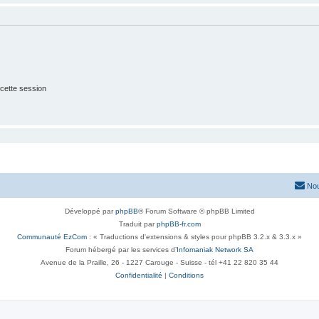
cette session
Nou
Développé par
phpBB
® Forum Software © phpBB Limited
Traduit par
phpBB-fr.com
Communauté EzCom
: « Traductions d'extensions & styles pour phpBB 3.2.x & 3.3.x »
Forum hébergé par les services d’
Infomaniak Network SA
Avenue de la Praille, 26 - 1227 Carouge - Suisse - tél +41 22 820 35 44
Confidentialité
|
Conditions