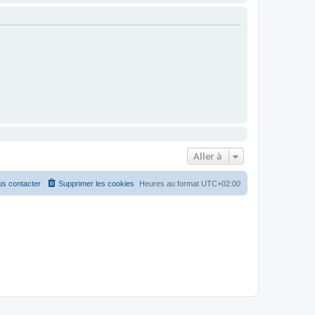
Aller à
s contacter
Supprimer les cookies
Heures au format
UTC+02:00