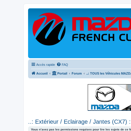
Accès rapide
FAQ
Accueil
Portail
Forum
..: TOUS les Véhicules MAZDA
..: Extérieur / Eclairage / Jantes (CX7) :
Vous n’avez pas les permissions requises pour lire les sujets de ce 