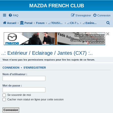
MAZDA FRENCH CLUB
FAQ
S’enregistrer
Connexion
R
Accueil
Portail
Forum
..: TOUS les Véhicules MAZDA :..
..: CX-7 :..
..: Extérieur / Eclairage / Jantes (CX7) :..
e
c
h
e
..: Extérieur / Eclairage / Jantes (CX7) :..
r
c
Vous n’avez pas les permissions requises pour lire les sujets de ce forum.
h
CONNEXION
•
S’ENREGISTRER
e
Nom d’utilisateur :
r
Mot de passe :
Se souvenir de moi
Cacher mon statut en ligne pour cette session