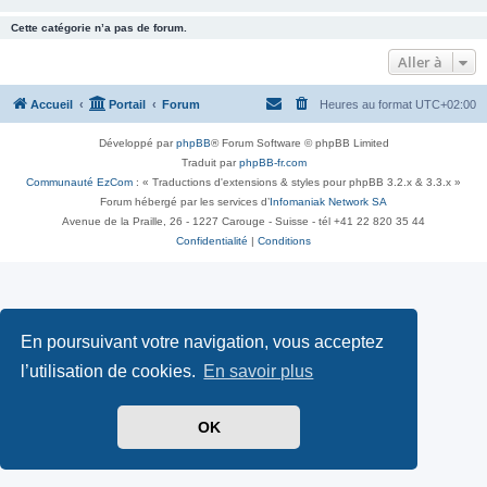
Cette catégorie n’a pas de forum.
Aller à
Accueil
Portail
Forum
Heures au format
UTC+02:00
Développé par
phpBB
® Forum Software © phpBB Limited
Traduit par
phpBB-fr.com
Communauté EzCom
: « Traductions d'extensions & styles pour phpBB 3.2.x & 3.3.x »
Forum hébergé par les services d’
Infomaniak Network SA
Avenue de la Praille, 26 - 1227 Carouge - Suisse - tél +41 22 820 35 44
Confidentialité
|
Conditions
En poursuivant votre navigation, vous acceptez
l’utilisation de cookies.
En savoir plus
OK