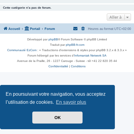
Cette catégorie n’a pas de forum.
Aller à
Accueil
Portail
Forum
Heures au format
UTC+02:00
Développé par
phpBB
® Forum Software © phpBB Limited
Traduit par
phpBB-fr.com
Communauté EzCom
: « Traductions d'extensions & styles pour phpBB 3.2.x & 3.3.x »
Forum hébergé par les services d’
Infomaniak Network SA
Avenue de la Praille, 26 - 1227 Carouge - Suisse - tél +41 22 820 35 44
Confidentialité
|
Conditions
En poursuivant votre navigation, vous acceptez
l’utilisation de cookies.
En savoir plus
OK