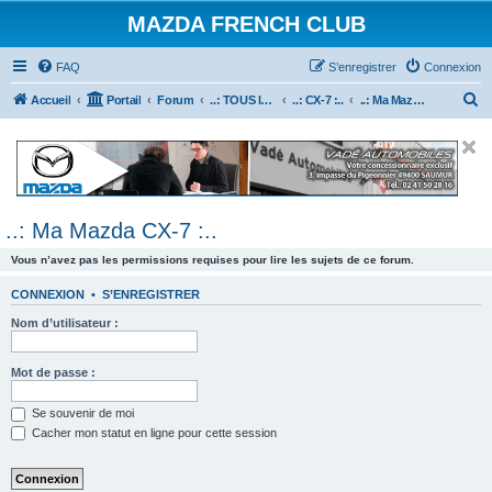
MAZDA FRENCH CLUB
FAQ
S’enregistrer
Connexion
R
Accueil
Portail
Forum
..: TOUS les Véhicules MAZDA :..
..: CX-7 :..
..: Ma Mazda CX-7 :..
e
c
h
e
..: Ma Mazda CX-7 :..
r
c
Vous n’avez pas les permissions requises pour lire les sujets de ce forum.
h
CONNEXION
•
S’ENREGISTRER
e
Nom d’utilisateur :
r
Mot de passe :
Se souvenir de moi
Cacher mon statut en ligne pour cette session