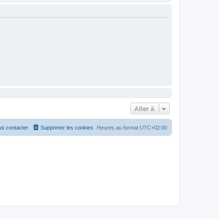
Aller à
s contacter
Supprimer les cookies
Heures au format
UTC+02:00