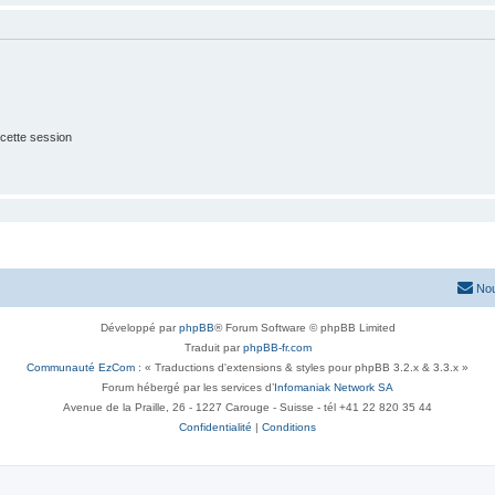
cette session
Nou
Développé par
phpBB
® Forum Software © phpBB Limited
Traduit par
phpBB-fr.com
Communauté EzCom
: « Traductions d'extensions & styles pour phpBB 3.2.x & 3.3.x »
Forum hébergé par les services d’
Infomaniak Network SA
Avenue de la Praille, 26 - 1227 Carouge - Suisse - tél +41 22 820 35 44
Confidentialité
|
Conditions