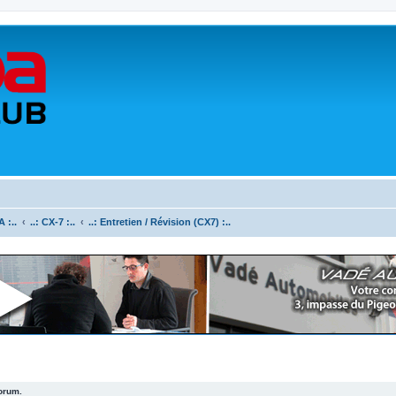
 :..
..: CX-7 :..
..: Entretien / Révision (CX7) :..
forum.