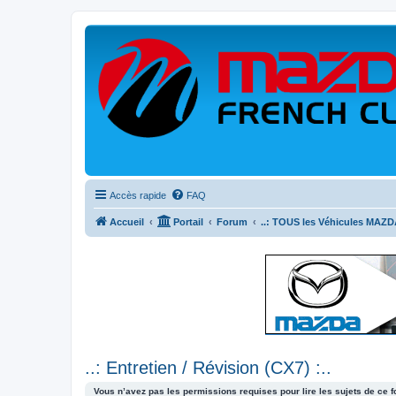
Accès rapide
FAQ
Accueil
Portail
Forum
..: TOUS les Véhicules MAZDA
..: Entretien / Révision (CX7) :..
Vous n’avez pas les permissions requises pour lire les sujets de ce 