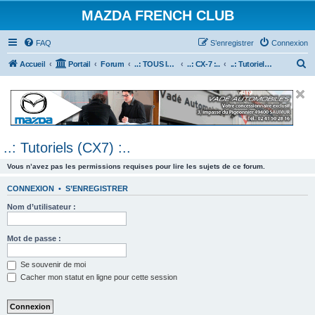
MAZDA FRENCH CLUB
FAQ
S’enregistrer
Connexion
R
Accueil
Portail
Forum
..: TOUS les Véhicules MAZDA :..
..: CX-7 :..
..: Tutoriels (CX7) :..
e
c
h
e
..: Tutoriels (CX7) :..
r
c
Vous n’avez pas les permissions requises pour lire les sujets de ce forum.
h
CONNEXION
•
S’ENREGISTRER
e
Nom d’utilisateur :
r
Mot de passe :
Se souvenir de moi
Cacher mon statut en ligne pour cette session