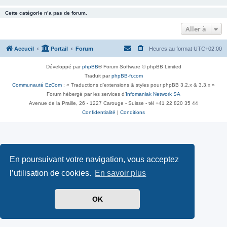
Cette catégorie n’a pas de forum.
Aller à
Accueil
Portail
Forum
Heures au format
UTC+02:00
Développé par
phpBB
® Forum Software © phpBB Limited
Traduit par
phpBB-fr.com
Communauté EzCom
: « Traductions d'extensions & styles pour phpBB 3.2.x & 3.3.x »
Forum hébergé par les services d’
Infomaniak Network SA
Avenue de la Praille, 26 - 1227 Carouge - Suisse - tél +41 22 820 35 44
Confidentialité
|
Conditions
En poursuivant votre navigation, vous acceptez
l’utilisation de cookies.
En savoir plus
OK