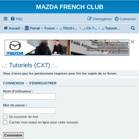
MAZDA FRENCH CLUB
FAQ
S’enregistrer
Connexion
R
Accueil
Portail
Forum
..: TOUS les Véhicules MAZDA :..
..: CX-7 :..
..: Tutoriels (CX7) :..
e
c
h
e
..: Tutoriels (CX7) :..
r
c
Vous n’avez pas les permissions requises pour lire les sujets de ce forum.
h
CONNEXION
•
S’ENREGISTRER
e
Nom d’utilisateur :
r
Mot de passe :
Se souvenir de moi
Cacher mon statut en ligne pour cette session