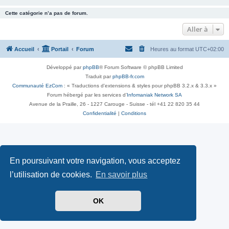
Cette catégorie n’a pas de forum.
Aller à
Accueil
Portail
Forum
Heures au format
UTC+02:00
Développé par
phpBB
® Forum Software © phpBB Limited
Traduit par
phpBB-fr.com
Communauté EzCom
: « Traductions d'extensions & styles pour phpBB 3.2.x & 3.3.x »
Forum hébergé par les services d’
Infomaniak Network SA
Avenue de la Praille, 26 - 1227 Carouge - Suisse - tél +41 22 820 35 44
Confidentialité
|
Conditions
En poursuivant votre navigation, vous acceptez
l’utilisation de cookies.
En savoir plus
OK