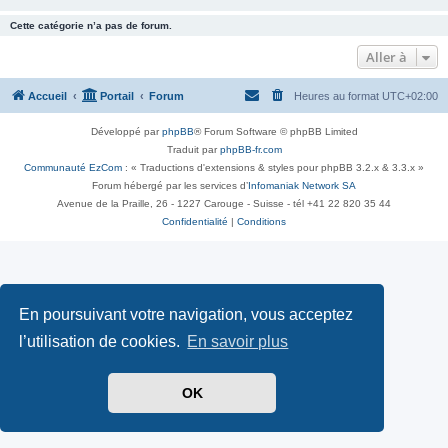
Cette catégorie n’a pas de forum.
Aller à
Accueil
Portail
Forum
Heures au format
UTC+02:00
Développé par
phpBB
® Forum Software © phpBB Limited
Traduit par
phpBB-fr.com
Communauté EzCom
: « Traductions d'extensions & styles pour phpBB 3.2.x & 3.3.x »
Forum hébergé par les services d’
Infomaniak Network SA
Avenue de la Praille, 26 - 1227 Carouge - Suisse - tél +41 22 820 35 44
Confidentialité
|
Conditions
En poursuivant votre navigation, vous acceptez
l’utilisation de cookies.
En savoir plus
OK