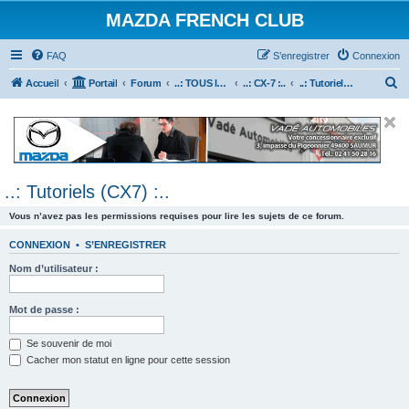
MAZDA FRENCH CLUB
FAQ
S’enregistrer
Connexion
R
Accueil
Portail
Forum
..: TOUS les Véhicules MAZDA :..
..: CX-7 :..
..: Tutoriels (CX7) :..
e
c
h
e
..: Tutoriels (CX7) :..
r
c
Vous n’avez pas les permissions requises pour lire les sujets de ce forum.
h
CONNEXION
•
S’ENREGISTRER
e
Nom d’utilisateur :
r
Mot de passe :
Se souvenir de moi
Cacher mon statut en ligne pour cette session