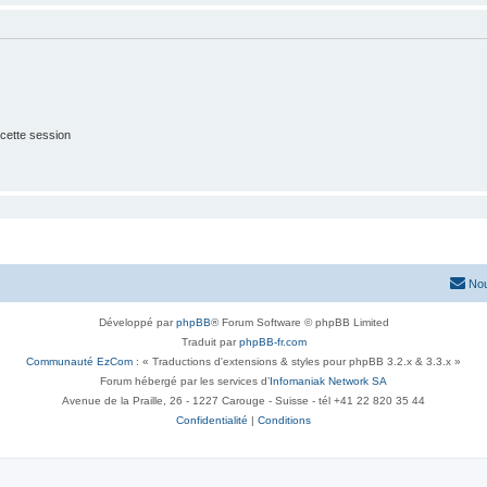
cette session
Nou
Développé par
phpBB
® Forum Software © phpBB Limited
Traduit par
phpBB-fr.com
Communauté EzCom
: « Traductions d'extensions & styles pour phpBB 3.2.x & 3.3.x »
Forum hébergé par les services d’
Infomaniak Network SA
Avenue de la Praille, 26 - 1227 Carouge - Suisse - tél +41 22 820 35 44
Confidentialité
|
Conditions