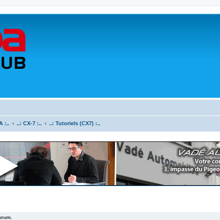
 :..
..: CX-7 :..
..: Tutoriels (CX7) :..
forum.