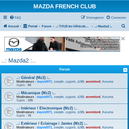
MAZDA FRENCH CLUB
FAQ
S’enregistrer
Connexion
R
Accueil
Portail
Forum
..: TOUS les Véhicules MAZDA :..
..: Mazda2 :..
e
c
h
e
..: Mazda2 :..
r
c
Forum
h
..: Général (Mz2) :..
e
Modérateurs :
dayvid971
,
zeeplin
,
cygoris
,
dJiBi
,
wormlord
,
Kuruma
Sujets :
94
r
..: Mécanique (Mz2) :..
Modérateurs :
dayvid971
,
zeeplin
,
cygoris
,
dJiBi
,
wormlord
,
Kuruma
Sujets :
105
..: Intérieur / Electronique (Mz2) :..
Modérateurs :
dayvid971
,
zeeplin
,
cygoris
,
dJiBi
,
wormlord
,
Kuruma
Sujets :
76
..: Extérieur / Eclairage / Jantes (Mz2) :..
Modérateurs :
dayvid971
,
zeeplin
,
cygoris
,
dJiBi
,
wormlord
,
Kuruma