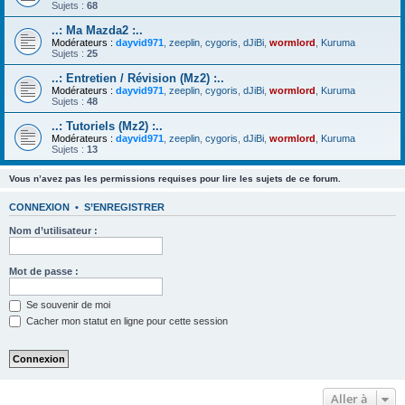
Sujets :
68
..: Ma Mazda2 :..
Modérateurs :
dayvid971
,
zeeplin
,
cygoris
,
dJiBi
,
wormlord
,
Kuruma
Sujets :
25
..: Entretien / Révision (Mz2) :..
Modérateurs :
dayvid971
,
zeeplin
,
cygoris
,
dJiBi
,
wormlord
,
Kuruma
Sujets :
48
..: Tutoriels (Mz2) :..
Modérateurs :
dayvid971
,
zeeplin
,
cygoris
,
dJiBi
,
wormlord
,
Kuruma
Sujets :
13
Vous n’avez pas les permissions requises pour lire les sujets de ce forum.
CONNEXION
•
S’ENREGISTRER
Nom d’utilisateur :
Mot de passe :
Se souvenir de moi
Cacher mon statut en ligne pour cette session
Aller à