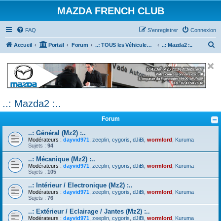
MAZDA FRENCH CLUB
FAQ
S’enregistrer
Connexion
R
Accueil
Portail
Forum
..: TOUS les Véhicules MAZDA :..
..: Mazda2 :..
e
c
h
e
..: Mazda2 :..
r
c
Forum
h
..: Général (Mz2) :..
e
Modérateurs :
dayvid971
,
zeeplin
,
cygoris
,
dJiBi
,
wormlord
,
Kuruma
Sujets :
94
r
..: Mécanique (Mz2) :..
Modérateurs :
dayvid971
,
zeeplin
,
cygoris
,
dJiBi
,
wormlord
,
Kuruma
Sujets :
105
..: Intérieur / Electronique (Mz2) :..
Modérateurs :
dayvid971
,
zeeplin
,
cygoris
,
dJiBi
,
wormlord
,
Kuruma
Sujets :
76
..: Extérieur / Eclairage / Jantes (Mz2) :..
Modérateurs :
dayvid971
,
zeeplin
,
cygoris
,
dJiBi
,
wormlord
,
Kuruma