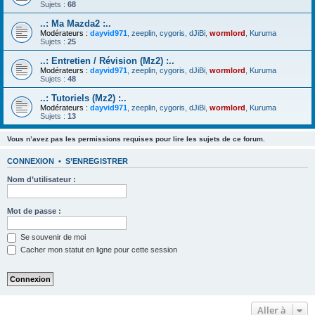
Sujets :
68
..: Ma Mazda2 :..
Modérateurs :
dayvid971
,
zeeplin
,
cygoris
,
dJiBi
,
wormlord
,
Kuruma
Sujets :
25
..: Entretien / Révision (Mz2) :..
Modérateurs :
dayvid971
,
zeeplin
,
cygoris
,
dJiBi
,
wormlord
,
Kuruma
Sujets :
48
..: Tutoriels (Mz2) :..
Modérateurs :
dayvid971
,
zeeplin
,
cygoris
,
dJiBi
,
wormlord
,
Kuruma
Sujets :
13
Vous n’avez pas les permissions requises pour lire les sujets de ce forum.
CONNEXION
•
S’ENREGISTRER
Nom d’utilisateur :
Mot de passe :
Se souvenir de moi
Cacher mon statut en ligne pour cette session
Aller à