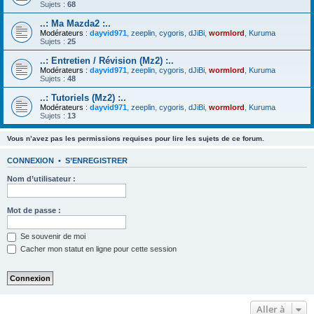
Sujets :
68
..: Ma Mazda2 :..
Modérateurs :
dayvid971
,
zeeplin
,
cygoris
,
dJiBi
,
wormlord
,
Kuruma
Sujets :
25
..: Entretien / Révision (Mz2) :..
Modérateurs :
dayvid971
,
zeeplin
,
cygoris
,
dJiBi
,
wormlord
,
Kuruma
Sujets :
48
..: Tutoriels (Mz2) :..
Modérateurs :
dayvid971
,
zeeplin
,
cygoris
,
dJiBi
,
wormlord
,
Kuruma
Sujets :
13
Vous n’avez pas les permissions requises pour lire les sujets de ce forum.
CONNEXION
•
S’ENREGISTRER
Nom d’utilisateur :
Mot de passe :
Se souvenir de moi
Cacher mon statut en ligne pour cette session
Aller à