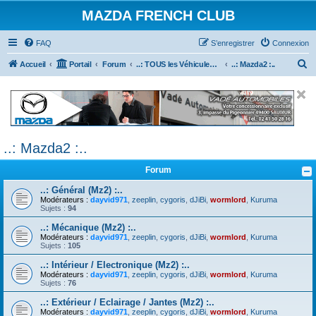
MAZDA FRENCH CLUB
FAQ
S’enregistrer
Connexion
R
Accueil
Portail
Forum
..: TOUS les Véhicules MAZDA :..
..: Mazda2 :..
e
c
h
e
..: Mazda2 :..
r
c
Forum
h
..: Général (Mz2) :..
e
Modérateurs :
dayvid971
,
zeeplin
,
cygoris
,
dJiBi
,
wormlord
,
Kuruma
Sujets :
94
r
..: Mécanique (Mz2) :..
Modérateurs :
dayvid971
,
zeeplin
,
cygoris
,
dJiBi
,
wormlord
,
Kuruma
Sujets :
105
..: Intérieur / Electronique (Mz2) :..
Modérateurs :
dayvid971
,
zeeplin
,
cygoris
,
dJiBi
,
wormlord
,
Kuruma
Sujets :
76
..: Extérieur / Eclairage / Jantes (Mz2) :..
Modérateurs :
dayvid971
,
zeeplin
,
cygoris
,
dJiBi
,
wormlord
,
Kuruma