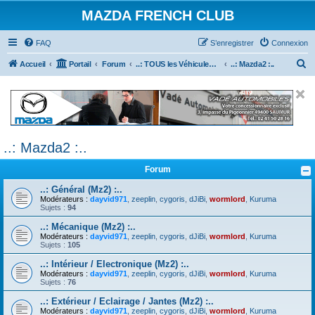
MAZDA FRENCH CLUB
FAQ
S’enregistrer
Connexion
R
Accueil
Portail
Forum
..: TOUS les Véhicules MAZDA :..
..: Mazda2 :..
e
c
h
e
..: Mazda2 :..
r
c
Forum
h
..: Général (Mz2) :..
e
Modérateurs :
dayvid971
,
zeeplin
,
cygoris
,
dJiBi
,
wormlord
,
Kuruma
Sujets :
94
r
..: Mécanique (Mz2) :..
Modérateurs :
dayvid971
,
zeeplin
,
cygoris
,
dJiBi
,
wormlord
,
Kuruma
Sujets :
105
..: Intérieur / Electronique (Mz2) :..
Modérateurs :
dayvid971
,
zeeplin
,
cygoris
,
dJiBi
,
wormlord
,
Kuruma
Sujets :
76
..: Extérieur / Eclairage / Jantes (Mz2) :..
Modérateurs :
dayvid971
,
zeeplin
,
cygoris
,
dJiBi
,
wormlord
,
Kuruma