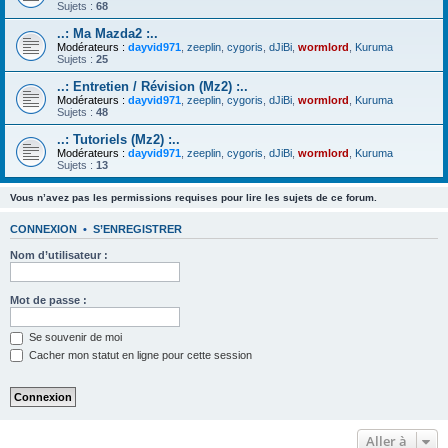
Sujets :
68
..: Ma Mazda2 :..
Modérateurs :
dayvid971
,
zeeplin
,
cygoris
,
dJiBi
,
wormlord
,
Kuruma
Sujets :
25
..: Entretien / Révision (Mz2) :..
Modérateurs :
dayvid971
,
zeeplin
,
cygoris
,
dJiBi
,
wormlord
,
Kuruma
Sujets :
48
..: Tutoriels (Mz2) :..
Modérateurs :
dayvid971
,
zeeplin
,
cygoris
,
dJiBi
,
wormlord
,
Kuruma
Sujets :
13
Vous n’avez pas les permissions requises pour lire les sujets de ce forum.
CONNEXION
•
S’ENREGISTRER
Nom d’utilisateur :
Mot de passe :
Se souvenir de moi
Cacher mon statut en ligne pour cette session
Aller à