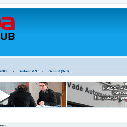
003) :..
..: Xedos 6 & 9 :..
..: Général (Xed) :..
forum.