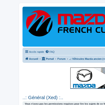
Accès rapide
FAQ
Accueil
Portail
Forum
..: Véhicules Mazda ancien (<2
..: Général (Xed) :..
Vous n’avez pas les permissions requises pour lire les sujets de ce 