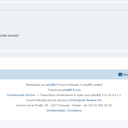
cette session
Nou
Développé par
phpBB
® Forum Software © phpBB Limited
Traduit par
phpBB-fr.com
Communauté EzCom
: « Traductions d'extensions & styles pour phpBB 3.2.x & 3.3.x »
Forum hébergé par les services d’
Infomaniak Network SA
Avenue de la Praille, 26 - 1227 Carouge - Suisse - tél +41 22 820 35 44
Confidentialité
|
Conditions