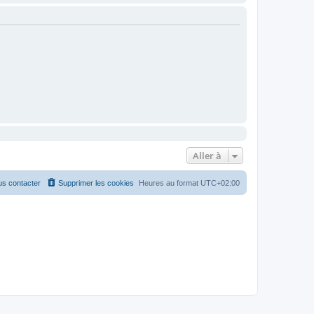
Aller à
s contacter
Supprimer les cookies
Heures au format
UTC+02:00