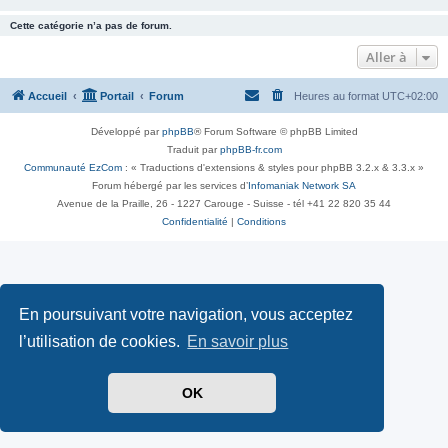
Cette catégorie n’a pas de forum.
Aller à
Accueil
Portail
Forum
Heures au format
UTC+02:00
Développé par
phpBB
® Forum Software © phpBB Limited
Traduit par
phpBB-fr.com
Communauté EzCom
: « Traductions d'extensions & styles pour phpBB 3.2.x & 3.3.x »
Forum hébergé par les services d’
Infomaniak Network SA
Avenue de la Praille, 26 - 1227 Carouge - Suisse - tél +41 22 820 35 44
Confidentialité
|
Conditions
En poursuivant votre navigation, vous acceptez
l’utilisation de cookies.
En savoir plus
OK