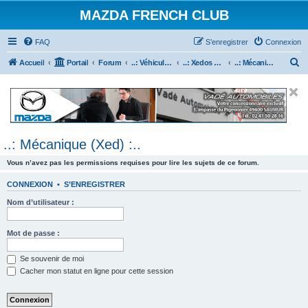
MAZDA FRENCH CLUB
FAQ
S’enregistrer
Connexion
R
Accueil
Portail
Forum
..: Véhicules Mazda ancien (<2003) :..
..: Xedos 6 & 9 :..
..: Mécanique (Xed) :..
e
c
h
e
..: Mécanique (Xed) :..
r
c
Vous n’avez pas les permissions requises pour lire les sujets de ce forum.
h
CONNEXION
•
S’ENREGISTRER
e
Nom d’utilisateur :
r
Mot de passe :
Se souvenir de moi
Cacher mon statut en ligne pour cette session