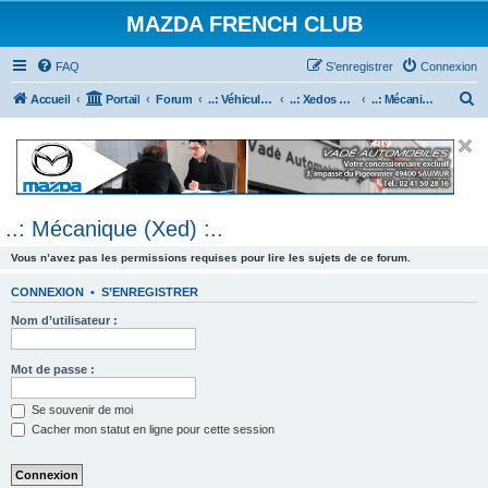
MAZDA FRENCH CLUB
FAQ
S’enregistrer
Connexion
R
Accueil
Portail
Forum
..: Véhicules Mazda ancien (<2003) :..
..: Xedos 6 & 9 :..
..: Mécanique (Xed) :..
e
c
h
e
..: Mécanique (Xed) :..
r
c
Vous n’avez pas les permissions requises pour lire les sujets de ce forum.
h
CONNEXION
•
S’ENREGISTRER
e
Nom d’utilisateur :
r
Mot de passe :
Se souvenir de moi
Cacher mon statut en ligne pour cette session