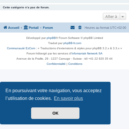
Cette catégorie n’a pas de forum.
Aller à
Accueil
Portail
Forum
Heures au format
UTC+02:00
Développé par
phpBB
® Forum Software © phpBB Limited
Traduit par
phpBB-fr.com
Communauté EzCom
: « Traductions d'extensions & styles pour phpBB 3.2.x & 3.3.x »
Forum hébergé par les services d’
Infomaniak Network SA
Avenue de la Praille, 26 - 1227 Carouge - Suisse - tél +41 22 820 35 44
Confidentialité
|
Conditions
En poursuivant votre navigation, vous acceptez
l’utilisation de cookies.
En savoir plus
OK