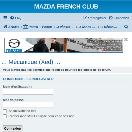
MAZDA FRENCH CLUB
FAQ
S’enregistrer
Connexion
R
Accueil
Portail
Forum
..: Véhicules Mazda ancien (<2003) :..
..: Xedos 6 & 9 :..
..: Mécanique (Xed) :..
e
c
h
e
..: Mécanique (Xed) :..
r
c
Vous n’avez pas les permissions requises pour lire les sujets de ce forum.
h
CONNEXION
•
S’ENREGISTRER
e
Nom d’utilisateur :
r
Mot de passe :
Se souvenir de moi
Cacher mon statut en ligne pour cette session