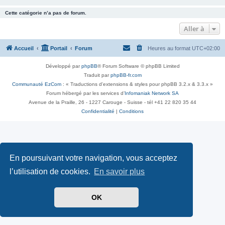
Cette catégorie n’a pas de forum.
Aller à
Accueil
Portail
Forum
Heures au format
UTC+02:00
Développé par
phpBB
® Forum Software © phpBB Limited
Traduit par
phpBB-fr.com
Communauté EzCom
: « Traductions d'extensions & styles pour phpBB 3.2.x & 3.3.x »
Forum hébergé par les services d’
Infomaniak Network SA
Avenue de la Praille, 26 - 1227 Carouge - Suisse - tél +41 22 820 35 44
Confidentialité
|
Conditions
En poursuivant votre navigation, vous acceptez
l’utilisation de cookies.
En savoir plus
OK