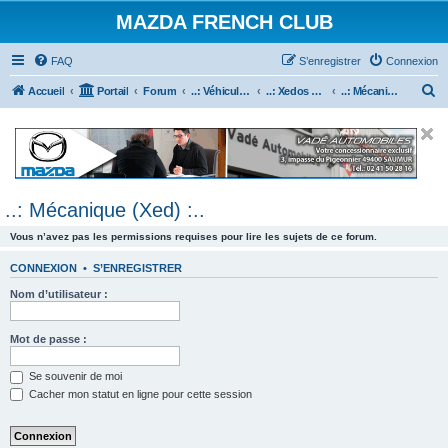
MAZDA FRENCH CLUB
FAQ
S’enregistrer
Connexion
R
Accueil
Portail
Forum
..: Véhicules Mazda ancien (<2003) :..
..: Xedos 6 & 9 :..
..: Mécanique (Xed) :..
e
c
h
e
..: Mécanique (Xed) :..
r
c
Vous n’avez pas les permissions requises pour lire les sujets de ce forum.
h
CONNEXION
•
S’ENREGISTRER
e
Nom d’utilisateur :
r
Mot de passe :
Se souvenir de moi
Cacher mon statut en ligne pour cette session