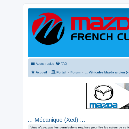
Accès rapide
FAQ
Accueil
Portail
Forum
..: Véhicules Mazda ancien (<2
..: Mécanique (Xed) :..
Vous n’avez pas les permissions requises pour lire les sujets de ce 