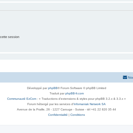
cette session
Nou
Développé par
phpBB
® Forum Software © phpBB Limited
Traduit par
phpBB-fr.com
Communauté EzCom
: « Traductions d'extensions & styles pour phpBB 3.2.x & 3.3.x »
Forum hébergé par les services d’
Infomaniak Network SA
Avenue de la Praille, 26 - 1227 Carouge - Suisse - tél +41 22 820 35 44
Confidentialité
|
Conditions