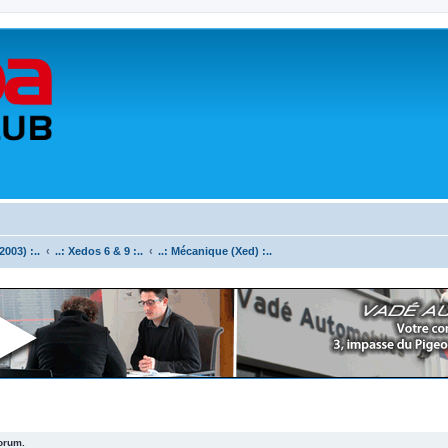
003) :..
..: Xedos 6 & 9 :..
..: Mécanique (Xed) :..
forum.