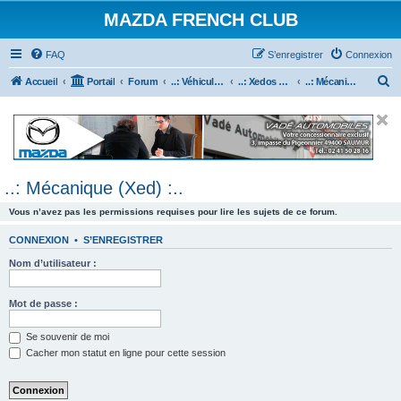
MAZDA FRENCH CLUB
FAQ
S’enregistrer
Connexion
R
Accueil
Portail
Forum
..: Véhicules Mazda ancien (<2003) :..
..: Xedos 6 & 9 :..
..: Mécanique (Xed) :..
e
c
h
e
..: Mécanique (Xed) :..
r
c
Vous n’avez pas les permissions requises pour lire les sujets de ce forum.
h
CONNEXION
•
S’ENREGISTRER
e
Nom d’utilisateur :
r
Mot de passe :
Se souvenir de moi
Cacher mon statut en ligne pour cette session