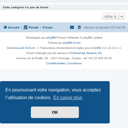
Cette catégorie n’a pas de forum.
Aller à
Accueil
Portail
Forum
Heures au format
UTC+02:00
Développé par
phpBB
® Forum Software © phpBB Limited
Traduit par
phpBB-fr.com
Communauté EzCom
: « Traductions d'extensions & styles pour phpBB 3.2.x & 3.3.x »
Forum hébergé par les services d’
Infomaniak Network SA
Avenue de la Praille, 26 - 1227 Carouge - Suisse - tél +41 22 820 35 44
Confidentialité
|
Conditions
En poursuivant votre navigation, vous acceptez
l’utilisation de cookies.
En savoir plus
OK