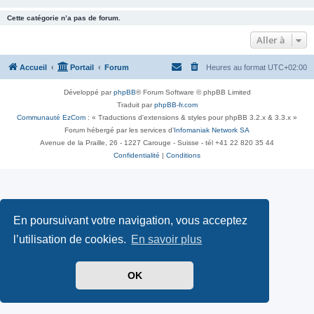
Cette catégorie n’a pas de forum.
Aller à
Accueil
Portail
Forum
Heures au format
UTC+02:00
Développé par
phpBB
® Forum Software © phpBB Limited
Traduit par
phpBB-fr.com
Communauté EzCom
: « Traductions d'extensions & styles pour phpBB 3.2.x & 3.3.x »
Forum hébergé par les services d’
Infomaniak Network SA
Avenue de la Praille, 26 - 1227 Carouge - Suisse - tél +41 22 820 35 44
Confidentialité
|
Conditions
En poursuivant votre navigation, vous acceptez
l’utilisation de cookies.
En savoir plus
OK