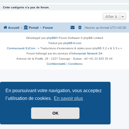
Cette catégorie n’a pas de forum.
Aller à
Accueil
Portail
Forum
Heures au format
UTC+02:00
Développé par
phpBB
® Forum Software © phpBB Limited
Traduit par
phpBB-fr.com
Communauté EzCom
: « Traductions d'extensions & styles pour phpBB 3.2.x & 3.3.x »
Forum hébergé par les services d’
Infomaniak Network SA
Avenue de la Praille, 26 - 1227 Carouge - Suisse - tél +41 22 820 35 44
Confidentialité
|
Conditions
En poursuivant votre navigation, vous acceptez
l’utilisation de cookies.
En savoir plus
OK