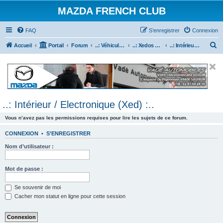
MAZDA FRENCH CLUB
FAQ
S’enregistrer
Connexion
R
Accueil
Portail
Forum
..: Véhicules Mazda ancien (<2003) :..
..: Xedos 6 & 9 :..
..: Intérieur / Electronique (Xed) :..
e
c
h
e
..: Intérieur / Electronique (Xed) :..
r
c
Vous n’avez pas les permissions requises pour lire les sujets de ce forum.
h
CONNEXION
•
S’ENREGISTRER
e
Nom d’utilisateur :
r
Mot de passe :
Se souvenir de moi
Cacher mon statut en ligne pour cette session