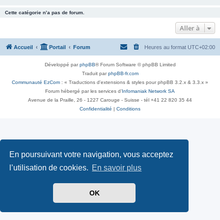
Cette catégorie n’a pas de forum.
Aller à
Accueil
Portail
Forum
Heures au format
UTC+02:00
Développé par
phpBB
® Forum Software © phpBB Limited
Traduit par
phpBB-fr.com
Communauté EzCom
: « Traductions d'extensions & styles pour phpBB 3.2.x & 3.3.x »
Forum hébergé par les services d’
Infomaniak Network SA
Avenue de la Praille, 26 - 1227 Carouge - Suisse - tél +41 22 820 35 44
Confidentialité
|
Conditions
En poursuivant votre navigation, vous acceptez
l’utilisation de cookies.
En savoir plus
OK