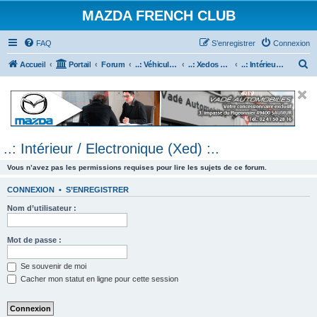
MAZDA FRENCH CLUB
FAQ
S’enregistrer
Connexion
R
Accueil
Portail
Forum
..: Véhicules Mazda ancien (<2003) :..
..: Xedos 6 & 9 :..
..: Intérieur / Electronique (Xed) :..
e
c
h
e
..: Intérieur / Electronique (Xed) :..
r
c
Vous n’avez pas les permissions requises pour lire les sujets de ce forum.
h
CONNEXION
•
S’ENREGISTRER
e
Nom d’utilisateur :
r
Mot de passe :
Se souvenir de moi
Cacher mon statut en ligne pour cette session