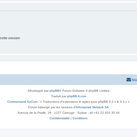
cette session
Nou
Développé par
phpBB
® Forum Software © phpBB Limited
Traduit par
phpBB-fr.com
Communauté EzCom
: « Traductions d'extensions & styles pour phpBB 3.2.x & 3.3.x »
Forum hébergé par les services d’
Infomaniak Network SA
Avenue de la Praille, 26 - 1227 Carouge - Suisse - tél +41 22 820 35 44
Confidentialité
|
Conditions