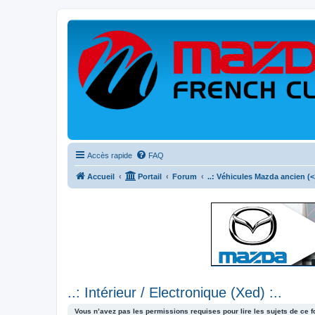
Accès rapide
FAQ
Accueil
Portail
Forum
..: Véhicules Mazda ancien (<2
..: Intérieur / Electronique (Xed) :..
Vous n’avez pas les permissions requises pour lire les sujets de ce 