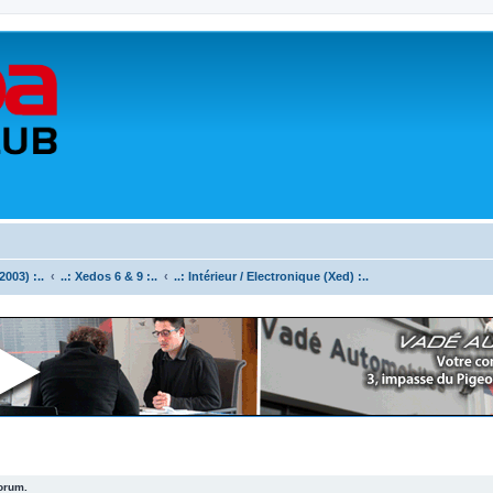
003) :..
..: Xedos 6 & 9 :..
..: Intérieur / Electronique (Xed) :..
forum.