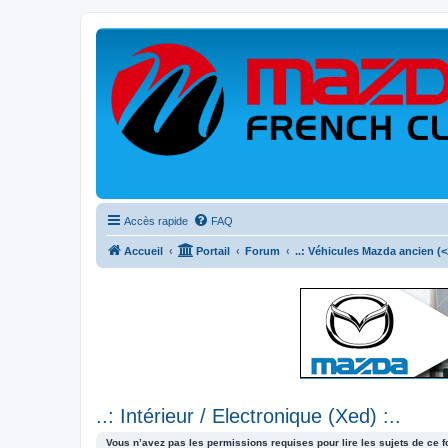
Accès rapide
FAQ
Accueil
Portail
Forum
..: Véhicules Mazda ancien (<2
..: Intérieur / Electronique (Xed) :..
Vous n’avez pas les permissions requises pour lire les sujets de ce 