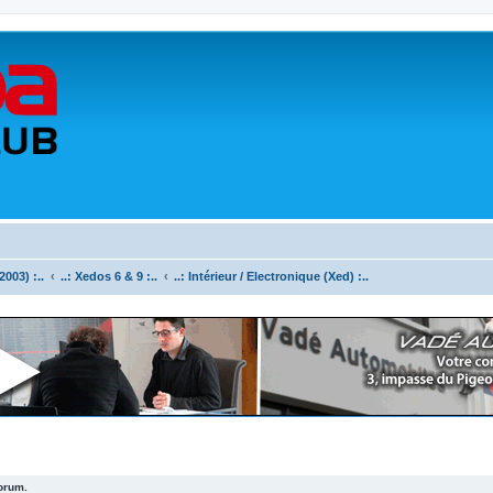
003) :..
..: Xedos 6 & 9 :..
..: Intérieur / Electronique (Xed) :..
forum.