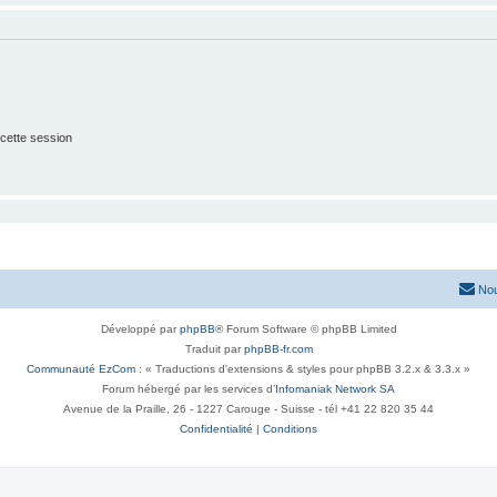
cette session
Nou
Développé par
phpBB
® Forum Software © phpBB Limited
Traduit par
phpBB-fr.com
Communauté EzCom
: « Traductions d'extensions & styles pour phpBB 3.2.x & 3.3.x »
Forum hébergé par les services d’
Infomaniak Network SA
Avenue de la Praille, 26 - 1227 Carouge - Suisse - tél +41 22 820 35 44
Confidentialité
|
Conditions