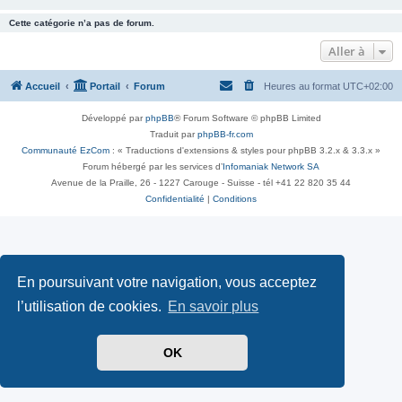
Cette catégorie n’a pas de forum.
Aller à
Accueil
Portail
Forum
Heures au format
UTC+02:00
Développé par
phpBB
® Forum Software © phpBB Limited
Traduit par
phpBB-fr.com
Communauté EzCom
: « Traductions d'extensions & styles pour phpBB 3.2.x & 3.3.x »
Forum hébergé par les services d’
Infomaniak Network SA
Avenue de la Praille, 26 - 1227 Carouge - Suisse - tél +41 22 820 35 44
Confidentialité
|
Conditions
En poursuivant votre navigation, vous acceptez
l’utilisation de cookies.
En savoir plus
OK