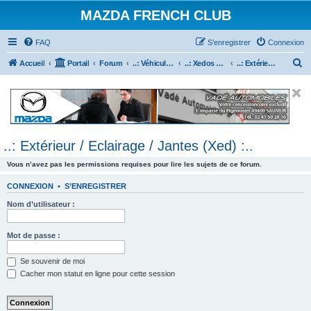
MAZDA FRENCH CLUB
FAQ
S’enregistrer
Connexion
R
Accueil
Portail
Forum
..: Véhicules Mazda ancien (<2003) :..
..: Xedos 6 & 9 :..
..: Extérieur / Eclairage / Jantes (Xed) :..
e
c
h
e
..: Extérieur / Eclairage / Jantes (Xed) :..
r
c
Vous n’avez pas les permissions requises pour lire les sujets de ce forum.
h
CONNEXION
•
S’ENREGISTRER
e
Nom d’utilisateur :
r
Mot de passe :
Se souvenir de moi
Cacher mon statut en ligne pour cette session