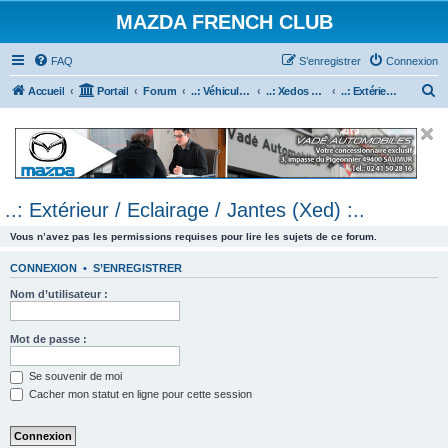
MAZDA FRENCH CLUB
FAQ
S’enregistrer
Connexion
R
Accueil
Portail
Forum
..: Véhicules Mazda ancien (<2003) :..
..: Xedos 6 & 9 :..
..: Extérieur / Eclairage / Jantes (Xed) :..
e
c
h
e
..: Extérieur / Eclairage / Jantes (Xed) :..
r
c
Vous n’avez pas les permissions requises pour lire les sujets de ce forum.
h
CONNEXION
•
S’ENREGISTRER
e
Nom d’utilisateur :
r
Mot de passe :
Se souvenir de moi
Cacher mon statut en ligne pour cette session