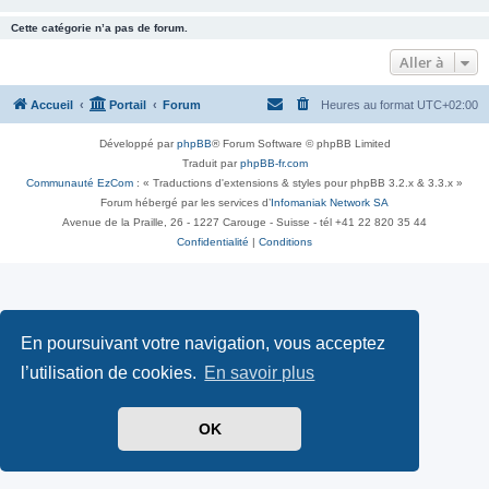
Cette catégorie n’a pas de forum.
Aller à
Accueil
Portail
Forum
Heures au format
UTC+02:00
Développé par
phpBB
® Forum Software © phpBB Limited
Traduit par
phpBB-fr.com
Communauté EzCom
: « Traductions d'extensions & styles pour phpBB 3.2.x & 3.3.x »
Forum hébergé par les services d’
Infomaniak Network SA
Avenue de la Praille, 26 - 1227 Carouge - Suisse - tél +41 22 820 35 44
Confidentialité
|
Conditions
En poursuivant votre navigation, vous acceptez
l’utilisation de cookies.
En savoir plus
OK