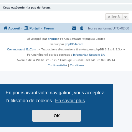
Cette catégorie n’a pas de forum.
Aller à
Accueil
Portail
Forum
Heures au format
UTC+02:00
Développé par
phpBB
® Forum Software © phpBB Limited
Traduit par
phpBB-fr.com
Communauté EzCom
: « Traductions d'extensions & styles pour phpBB 3.2.x & 3.3.x »
Forum hébergé par les services d’
Infomaniak Network SA
Avenue de la Praille, 26 - 1227 Carouge - Suisse - tél +41 22 820 35 44
Confidentialité
|
Conditions
En poursuivant votre navigation, vous acceptez
l’utilisation de cookies.
En savoir plus
OK