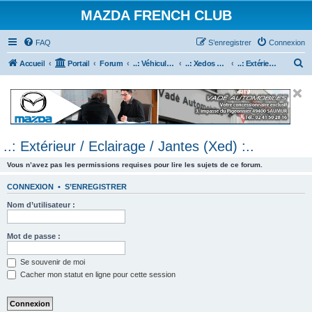
MAZDA FRENCH CLUB
FAQ
S’enregistrer
Connexion
R
Accueil
Portail
Forum
..: Véhicules Mazda ancien (<2003) :..
..: Xedos 6 & 9 :..
..: Extérieur / Eclairage / Jantes (Xed) :..
e
c
h
e
..: Extérieur / Eclairage / Jantes (Xed) :..
r
c
Vous n’avez pas les permissions requises pour lire les sujets de ce forum.
h
CONNEXION
•
S’ENREGISTRER
e
Nom d’utilisateur :
r
Mot de passe :
Se souvenir de moi
Cacher mon statut en ligne pour cette session