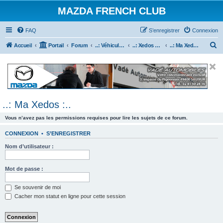
MAZDA FRENCH CLUB
FAQ
S’enregistrer
Connexion
R
Accueil
Portail
Forum
..: Véhicules Mazda ancien (<2003) :..
..: Xedos 6 & 9 :..
..: Ma Xedos :..
e
c
h
e
..: Ma Xedos :..
r
c
Vous n’avez pas les permissions requises pour lire les sujets de ce forum.
h
CONNEXION
•
S’ENREGISTRER
e
Nom d’utilisateur :
r
Mot de passe :
Se souvenir de moi
Cacher mon statut en ligne pour cette session