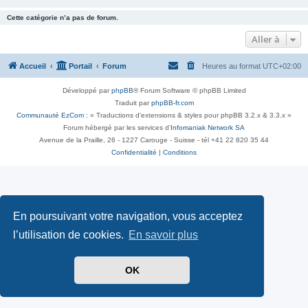
Cette catégorie n’a pas de forum.
Aller à
Accueil
Portail
Forum
Heures au format
UTC+02:00
Développé par
phpBB
® Forum Software © phpBB Limited
Traduit par
phpBB-fr.com
Communauté EzCom
: « Traductions d'extensions & styles pour phpBB 3.2.x & 3.3.x »
Forum hébergé par les services d’
Infomaniak Network SA
Avenue de la Praille, 26 - 1227 Carouge - Suisse - tél +41 22 820 35 44
Confidentialité
|
Conditions
En poursuivant votre navigation, vous acceptez
l’utilisation de cookies.
En savoir plus
OK