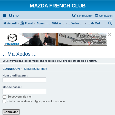
MAZDA FRENCH CLUB
FAQ
S’enregistrer
Connexion
R
Accueil
Portail
Forum
..: Véhicules Mazda ancien (<2003) :..
..: Xedos 6 & 9 :..
..: Ma Xedos :..
e
c
h
e
..: Ma Xedos :..
r
c
Vous n’avez pas les permissions requises pour lire les sujets de ce forum.
h
CONNEXION
•
S’ENREGISTRER
e
Nom d’utilisateur :
r
Mot de passe :
Se souvenir de moi
Cacher mon statut en ligne pour cette session