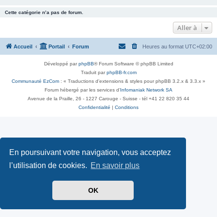
Cette catégorie n’a pas de forum.
Aller à
Accueil
Portail
Forum
Heures au format
UTC+02:00
Développé par
phpBB
® Forum Software © phpBB Limited
Traduit par
phpBB-fr.com
Communauté EzCom
: « Traductions d'extensions & styles pour phpBB 3.2.x & 3.3.x »
Forum hébergé par les services d’
Infomaniak Network SA
Avenue de la Praille, 26 - 1227 Carouge - Suisse - tél +41 22 820 35 44
Confidentialité
|
Conditions
En poursuivant votre navigation, vous acceptez
l’utilisation de cookies.
En savoir plus
OK