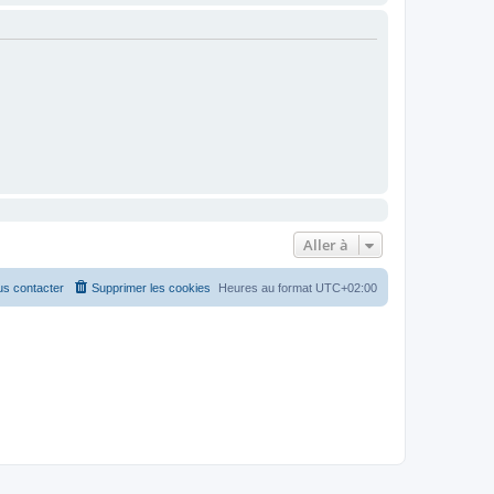
Aller à
s contacter
Supprimer les cookies
Heures au format
UTC+02:00