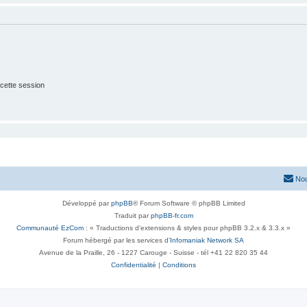
cette session
Nou
Développé par
phpBB
® Forum Software © phpBB Limited
Traduit par
phpBB-fr.com
Communauté EzCom
: « Traductions d'extensions & styles pour phpBB 3.2.x & 3.3.x »
Forum hébergé par les services d’
Infomaniak Network SA
Avenue de la Praille, 26 - 1227 Carouge - Suisse - tél +41 22 820 35 44
Confidentialité
|
Conditions