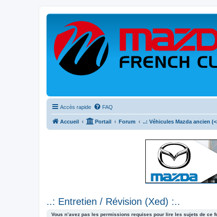
Accès rapide
FAQ
Accueil
Portail
Forum
..: Véhicules Mazda ancien (<2
..: Entretien / Révision (Xed) :..
Vous n’avez pas les permissions requises pour lire les sujets de ce 