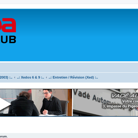
003) :..
..: Xedos 6 & 9 :..
..: Entretien / Révision (Xed) :..
forum.