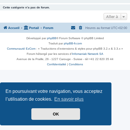
Cette catégorie n’a pas de forum.
Aller à
Accueil
Portail
Forum
Heures au format
UTC+02:00
Développé par
phpBB
® Forum Software © phpBB Limited
Traduit par
phpBB-fr.com
Communauté EzCom
: « Traductions d'extensions & styles pour phpBB 3.2.x & 3.3.x »
Forum hébergé par les services d’
Infomaniak Network SA
Avenue de la Praille, 26 - 1227 Carouge - Suisse - tél +41 22 820 35 44
Confidentialité
|
Conditions
En poursuivant votre navigation, vous acceptez
l’utilisation de cookies.
En savoir plus
OK