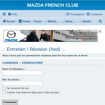
MAZDA FRENCH CLUB
FAQ
S’enregistrer
Connexion
R
Accueil
Portail
Forum
..: Véhicules Mazda ancien (<2003) :..
..: Xedos 6 & 9 :..
..: Entretien / Révision (Xed) :..
e
c
h
e
..: Entretien / Révision (Xed) :..
r
c
Vous n’avez pas les permissions requises pour lire les sujets de ce forum.
h
CONNEXION
•
S’ENREGISTRER
e
Nom d’utilisateur :
r
Mot de passe :
Se souvenir de moi
Cacher mon statut en ligne pour cette session