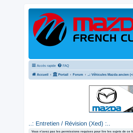
Accès rapide
FAQ
Accueil
Portail
Forum
..: Véhicules Mazda ancien (<2
..: Entretien / Révision (Xed) :..
Vous n’avez pas les permissions requises pour lire les sujets de ce 