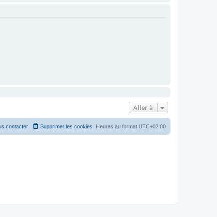
Aller à
s contacter
Supprimer les cookies
Heures au format
UTC+02:00