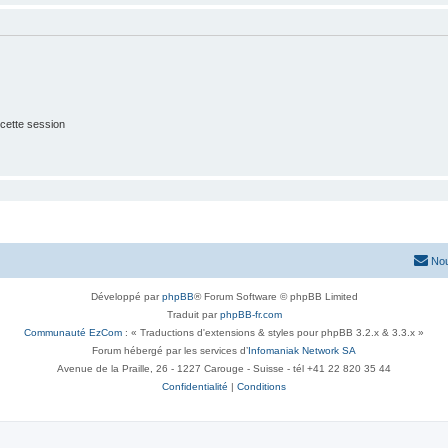
cette session
Nou
Développé par
phpBB
® Forum Software © phpBB Limited
Traduit par
phpBB-fr.com
Communauté EzCom
: « Traductions d'extensions & styles pour phpBB 3.2.x & 3.3.x »
Forum hébergé par les services d’
Infomaniak Network SA
Avenue de la Praille, 26 - 1227 Carouge - Suisse - tél +41 22 820 35 44
Confidentialité
|
Conditions