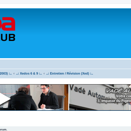
003) :..
..: Xedos 6 & 9 :..
..: Entretien / Révision (Xed) :..
forum.