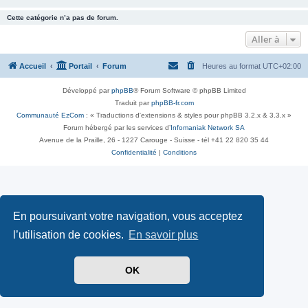
Cette catégorie n’a pas de forum.
Aller à
Accueil
Portail
Forum
Heures au format
UTC+02:00
Développé par
phpBB
® Forum Software © phpBB Limited
Traduit par
phpBB-fr.com
Communauté EzCom
: « Traductions d'extensions & styles pour phpBB 3.2.x & 3.3.x »
Forum hébergé par les services d’
Infomaniak Network SA
Avenue de la Praille, 26 - 1227 Carouge - Suisse - tél +41 22 820 35 44
Confidentialité
|
Conditions
En poursuivant votre navigation, vous acceptez
l’utilisation de cookies.
En savoir plus
OK