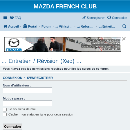
MAZDA FRENCH CLUB
FAQ
S’enregistrer
Connexion
R
Accueil
Portail
Forum
..: Véhicules Mazda ancien (<2003) :..
..: Xedos 6 & 9 :..
..: Entretien / Révision (Xed) :..
e
c
h
e
..: Entretien / Révision (Xed) :..
r
c
Vous n’avez pas les permissions requises pour lire les sujets de ce forum.
h
CONNEXION
•
S’ENREGISTRER
e
Nom d’utilisateur :
r
Mot de passe :
Se souvenir de moi
Cacher mon statut en ligne pour cette session