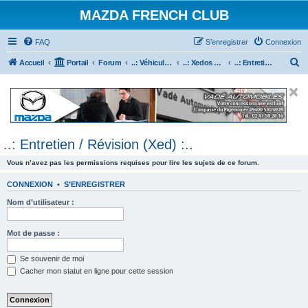
MAZDA FRENCH CLUB
FAQ
S’enregistrer
Connexion
R
Accueil
Portail
Forum
..: Véhicules Mazda ancien (<2003) :..
..: Xedos 6 & 9 :..
..: Entretien / Révision (Xed) :..
e
c
h
e
..: Entretien / Révision (Xed) :..
r
c
Vous n’avez pas les permissions requises pour lire les sujets de ce forum.
h
CONNEXION
•
S’ENREGISTRER
e
Nom d’utilisateur :
r
Mot de passe :
Se souvenir de moi
Cacher mon statut en ligne pour cette session