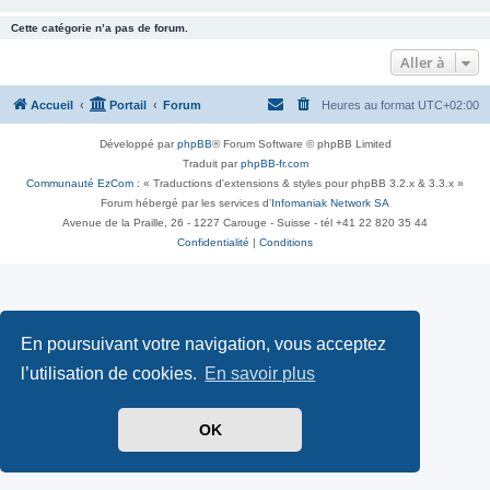
Cette catégorie n’a pas de forum.
Aller à
Accueil
Portail
Forum
Heures au format
UTC+02:00
Développé par
phpBB
® Forum Software © phpBB Limited
Traduit par
phpBB-fr.com
Communauté EzCom
: « Traductions d'extensions & styles pour phpBB 3.2.x & 3.3.x »
Forum hébergé par les services d’
Infomaniak Network SA
Avenue de la Praille, 26 - 1227 Carouge - Suisse - tél +41 22 820 35 44
Confidentialité
|
Conditions
En poursuivant votre navigation, vous acceptez
l’utilisation de cookies.
En savoir plus
OK