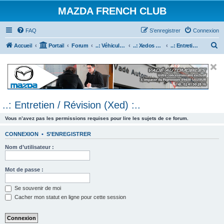
MAZDA FRENCH CLUB
FAQ
S’enregistrer
Connexion
R
Accueil
Portail
Forum
..: Véhicules Mazda ancien (<2003) :..
..: Xedos 6 & 9 :..
..: Entretien / Révision (Xed) :..
e
c
h
e
..: Entretien / Révision (Xed) :..
r
c
Vous n’avez pas les permissions requises pour lire les sujets de ce forum.
h
CONNEXION
•
S’ENREGISTRER
e
Nom d’utilisateur :
r
Mot de passe :
Se souvenir de moi
Cacher mon statut en ligne pour cette session