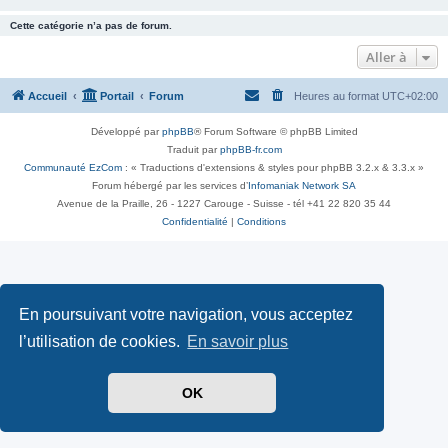
Cette catégorie n’a pas de forum.
Aller à
Accueil
Portail
Forum
Heures au format
UTC+02:00
Développé par
phpBB
® Forum Software © phpBB Limited
Traduit par
phpBB-fr.com
Communauté EzCom
: « Traductions d'extensions & styles pour phpBB 3.2.x & 3.3.x »
Forum hébergé par les services d’
Infomaniak Network SA
Avenue de la Praille, 26 - 1227 Carouge - Suisse - tél +41 22 820 35 44
Confidentialité
|
Conditions
En poursuivant votre navigation, vous acceptez
l’utilisation de cookies.
En savoir plus
OK