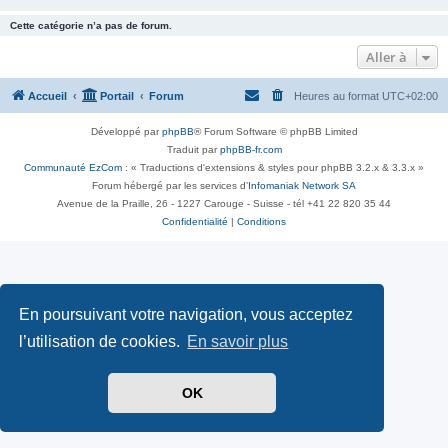
Cette catégorie n’a pas de forum.
Aller à
Accueil
Portail
Forum
Heures au format
UTC+02:00
Développé par
phpBB
® Forum Software © phpBB Limited
Traduit par
phpBB-fr.com
Communauté EzCom
: « Traductions d'extensions & styles pour phpBB 3.2.x & 3.3.x »
Forum hébergé par les services d’
Infomaniak Network SA
Avenue de la Praille, 26 - 1227 Carouge - Suisse - tél +41 22 820 35 44
Confidentialité
|
Conditions
En poursuivant votre navigation, vous acceptez
l’utilisation de cookies.
En savoir plus
OK