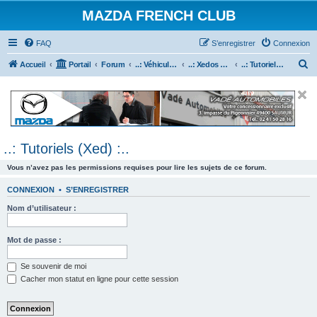
MAZDA FRENCH CLUB
FAQ
S’enregistrer
Connexion
R
Accueil
Portail
Forum
..: Véhicules Mazda ancien (<2003) :..
..: Xedos 6 & 9 :..
..: Tutoriels (Xed) :..
e
c
h
e
..: Tutoriels (Xed) :..
r
c
Vous n’avez pas les permissions requises pour lire les sujets de ce forum.
h
CONNEXION
•
S’ENREGISTRER
e
Nom d’utilisateur :
r
Mot de passe :
Se souvenir de moi
Cacher mon statut en ligne pour cette session