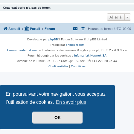
Cette catégorie n’a pas de forum.
Aller à
Accueil
Portail
Forum
Heures au format
UTC+02:00
Développé par
phpBB
® Forum Software © phpBB Limited
Traduit par
phpBB-fr.com
Communauté EzCom
: « Traductions d'extensions & styles pour phpBB 3.2.x & 3.3.x »
Forum hébergé par les services d’
Infomaniak Network SA
Avenue de la Praille, 26 - 1227 Carouge - Suisse - tél +41 22 820 35 44
Confidentialité
|
Conditions
En poursuivant votre navigation, vous acceptez
l’utilisation de cookies.
En savoir plus
OK