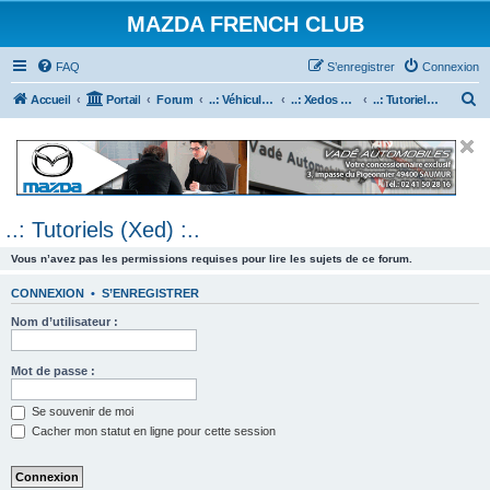
MAZDA FRENCH CLUB
FAQ
S’enregistrer
Connexion
R
Accueil
Portail
Forum
..: Véhicules Mazda ancien (<2003) :..
..: Xedos 6 & 9 :..
..: Tutoriels (Xed) :..
e
c
h
e
..: Tutoriels (Xed) :..
r
c
Vous n’avez pas les permissions requises pour lire les sujets de ce forum.
h
CONNEXION
•
S’ENREGISTRER
e
Nom d’utilisateur :
r
Mot de passe :
Se souvenir de moi
Cacher mon statut en ligne pour cette session