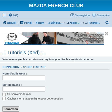
MAZDA FRENCH CLUB
FAQ
S’enregistrer
Connexion
R
Accueil
Portail
Forum
..: Véhicules Mazda ancien (<2003) :..
..: Xedos 6 & 9 :..
..: Tutoriels (Xed) :..
e
c
h
e
..: Tutoriels (Xed) :..
r
c
Vous n’avez pas les permissions requises pour lire les sujets de ce forum.
h
CONNEXION
•
S’ENREGISTRER
e
Nom d’utilisateur :
r
Mot de passe :
Se souvenir de moi
Cacher mon statut en ligne pour cette session