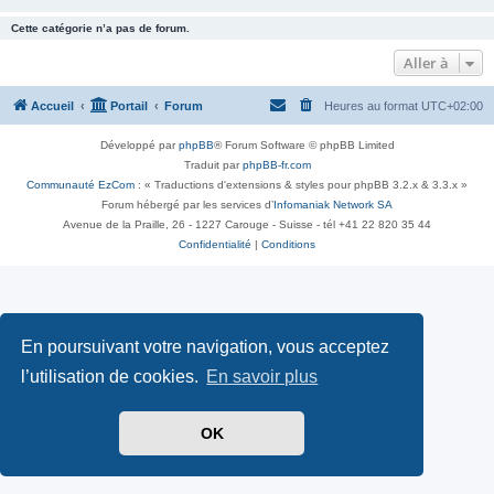
Cette catégorie n’a pas de forum.
Aller à
Accueil
Portail
Forum
Heures au format
UTC+02:00
Développé par
phpBB
® Forum Software © phpBB Limited
Traduit par
phpBB-fr.com
Communauté EzCom
: « Traductions d'extensions & styles pour phpBB 3.2.x & 3.3.x »
Forum hébergé par les services d’
Infomaniak Network SA
Avenue de la Praille, 26 - 1227 Carouge - Suisse - tél +41 22 820 35 44
Confidentialité
|
Conditions
En poursuivant votre navigation, vous acceptez
l’utilisation de cookies.
En savoir plus
OK