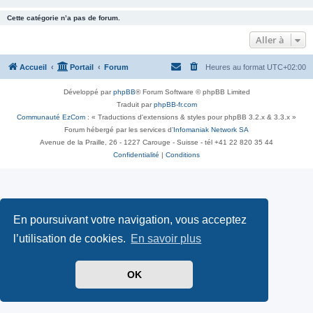
Cette catégorie n’a pas de forum.
Aller à
Accueil
Portail
Forum
Heures au format
UTC+02:00
Développé par
phpBB
® Forum Software © phpBB Limited
Traduit par
phpBB-fr.com
Communauté EzCom
: « Traductions d'extensions & styles pour phpBB 3.2.x & 3.3.x »
Forum hébergé par les services d’
Infomaniak Network SA
Avenue de la Praille, 26 - 1227 Carouge - Suisse - tél +41 22 820 35 44
Confidentialité
|
Conditions
En poursuivant votre navigation, vous acceptez
l’utilisation de cookies.
En savoir plus
OK