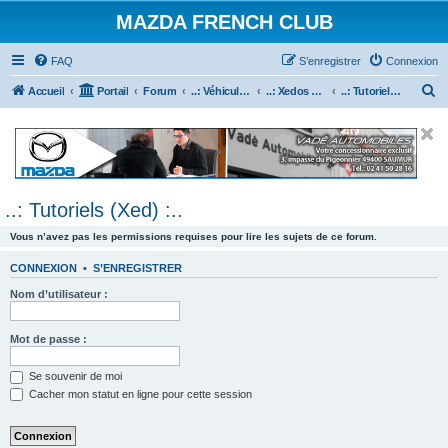
MAZDA FRENCH CLUB
FAQ
S’enregistrer
Connexion
R
Accueil
Portail
Forum
..: Véhicules Mazda ancien (<2003) :..
..: Xedos 6 & 9 :..
..: Tutoriels (Xed) :..
e
c
h
e
..: Tutoriels (Xed) :..
r
c
Vous n’avez pas les permissions requises pour lire les sujets de ce forum.
h
CONNEXION
•
S’ENREGISTRER
e
Nom d’utilisateur :
r
Mot de passe :
Se souvenir de moi
Cacher mon statut en ligne pour cette session