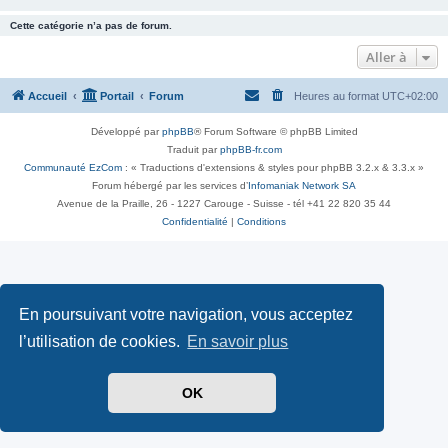
Cette catégorie n’a pas de forum.
Aller à
Accueil
Portail
Forum
Heures au format
UTC+02:00
Développé par
phpBB
® Forum Software © phpBB Limited
Traduit par
phpBB-fr.com
Communauté EzCom
: « Traductions d'extensions & styles pour phpBB 3.2.x & 3.3.x »
Forum hébergé par les services d’
Infomaniak Network SA
Avenue de la Praille, 26 - 1227 Carouge - Suisse - tél +41 22 820 35 44
Confidentialité
|
Conditions
En poursuivant votre navigation, vous acceptez
l’utilisation de cookies.
En savoir plus
OK