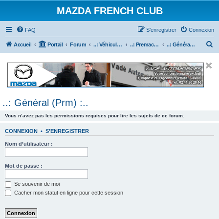
MAZDA FRENCH CLUB
FAQ
S’enregistrer
Connexion
R
Accueil
Portail
Forum
..: Véhicules Mazda ancien (<2003) :..
..: Premacy :..
..: Général (Prm) :..
e
c
h
e
..: Général (Prm) :..
r
c
Vous n’avez pas les permissions requises pour lire les sujets de ce forum.
h
CONNEXION
•
S’ENREGISTRER
e
Nom d’utilisateur :
r
Mot de passe :
Se souvenir de moi
Cacher mon statut en ligne pour cette session