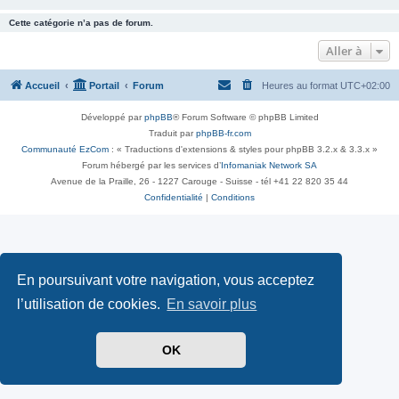
Cette catégorie n’a pas de forum.
Aller à
Accueil
Portail
Forum
Heures au format
UTC+02:00
Développé par
phpBB
® Forum Software © phpBB Limited
Traduit par
phpBB-fr.com
Communauté EzCom
: « Traductions d'extensions & styles pour phpBB 3.2.x & 3.3.x »
Forum hébergé par les services d’
Infomaniak Network SA
Avenue de la Praille, 26 - 1227 Carouge - Suisse - tél +41 22 820 35 44
Confidentialité
|
Conditions
En poursuivant votre navigation, vous acceptez
l’utilisation de cookies.
En savoir plus
OK