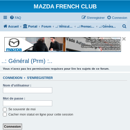
MAZDA FRENCH CLUB
FAQ
S’enregistrer
Connexion
R
Accueil
Portail
Forum
..: Véhicules Mazda ancien (<2003) :..
..: Premacy :..
..: Général (Prm) :..
e
c
h
e
..: Général (Prm) :..
r
c
Vous n’avez pas les permissions requises pour lire les sujets de ce forum.
h
CONNEXION
•
S’ENREGISTRER
e
Nom d’utilisateur :
r
Mot de passe :
Se souvenir de moi
Cacher mon statut en ligne pour cette session