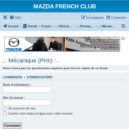
MAZDA FRENCH CLUB
FAQ
S’enregistrer
Connexion
R
Accueil
Portail
Forum
..: Véhicules Mazda ancien (<2003) :..
..: Premacy :..
..: Mécanique (Prm) :..
e
c
h
e
..: Mécanique (Prm) :..
r
c
Vous n’avez pas les permissions requises pour lire les sujets de ce forum.
h
CONNEXION
•
S’ENREGISTRER
e
Nom d’utilisateur :
r
Mot de passe :
Se souvenir de moi
Cacher mon statut en ligne pour cette session