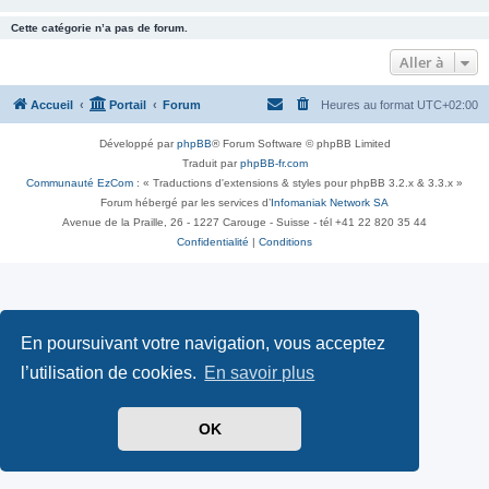
Cette catégorie n’a pas de forum.
Aller à
Accueil
Portail
Forum
Heures au format
UTC+02:00
Développé par
phpBB
® Forum Software © phpBB Limited
Traduit par
phpBB-fr.com
Communauté EzCom
: « Traductions d'extensions & styles pour phpBB 3.2.x & 3.3.x »
Forum hébergé par les services d’
Infomaniak Network SA
Avenue de la Praille, 26 - 1227 Carouge - Suisse - tél +41 22 820 35 44
Confidentialité
|
Conditions
En poursuivant votre navigation, vous acceptez
l’utilisation de cookies.
En savoir plus
OK